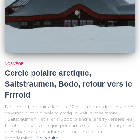
NORVÈGE
Cercle polaire arctique,
Saltstraumen, Bodo, retour vers le
Frrroid
De Lovund, on quitte la route 17 pour rentrer dans les terres,
traverser le cercle polaire arctique, voir le maelström
« Saltstraumen » et aller à Bodo prendre le ferry vers les îles
Lofoten. Je dois dire que pendant ce temps, j’échange avec
mes chers parents adorés qui font les apprentis
propriétaires
Lire la suite…