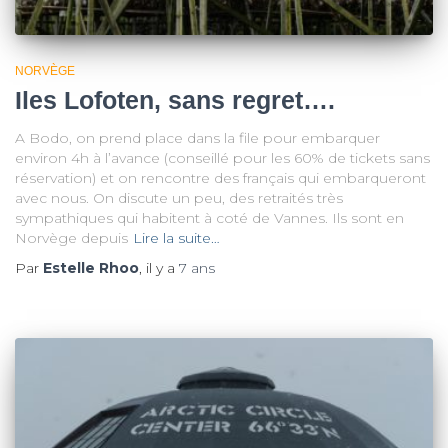
NORVÈGE
Iles Lofoten, sans regret….
A Bodo, on prend place dans la file pour embarquer
environ 4h à l’avance (conseillé pour les 60% de tickets sans
réservation) et on rencontre des français qui embarqueront
avec nous. On discute un peu, des retraités très
sympathiques qui habitent à coté de Vannes. Ils sont en
Norvège depuis
Lire la suite…
Par
Estelle Rhoo
, il y a
7 ans