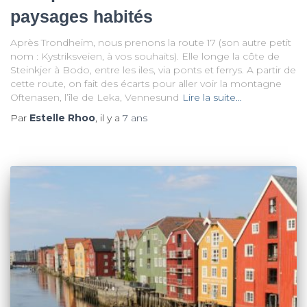
paysages habités
Après Trondheim, nous prenons la route 17 (son autre petit
nom : Kystriksveien, à vos souhaits). Elle longe la côte de
Steinkjer à Bodo, entre les iles, via ponts et ferrys. A partir de
cette route, on fait des écarts pour aller voir la montagne
Oftenasen, l’île de Leka, Vennesund
Lire la suite…
Par
Estelle Rhoo
, il y a
7 ans