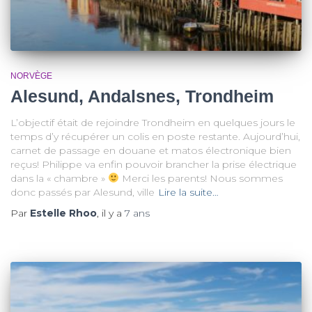
NORVÈGE
Alesund, Andalsnes, Trondheim
L’objectif était de rejoindre Trondheim en quelques jours le
temps d’y récupérer un colis en poste restante. Aujourd’hui,
carnet de passage en douane et matos électronique bien
reçus! Philippe va enfin pouvoir brancher la prise électrique
dans la « chambre »
Merci les parents! Nous sommes
donc passés par Alesund, ville
Lire la suite…
Par
Estelle Rhoo
, il y a
7 ans