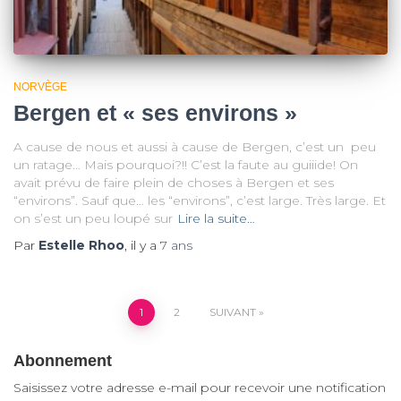
NORVÈGE
Bergen et « ses environs »
A cause de nous et aussi à cause de Bergen, c’est un peu
un ratage… Mais pourquoi?!! C’est la faute au guiiide! On
avait prévu de faire plein de choses à Bergen et ses
“environs”. Sauf que… les “environs”, c’est large. Très large. Et
on s’est un peu loupé sur
Lire la suite…
Par
Estelle Rhoo
, il y a
7 ans
Pagination
1
2
SUIVANT
des
publications
Abonnement
Saisissez votre adresse e-mail pour recevoir une notification