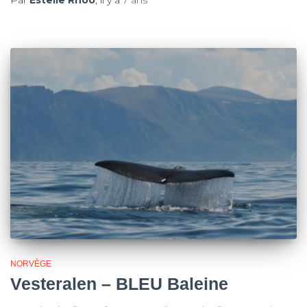
Par
Estelle Rhoo
, il y a
7 ans
NORVÈGE
Vesteralen – BLEU Baleine