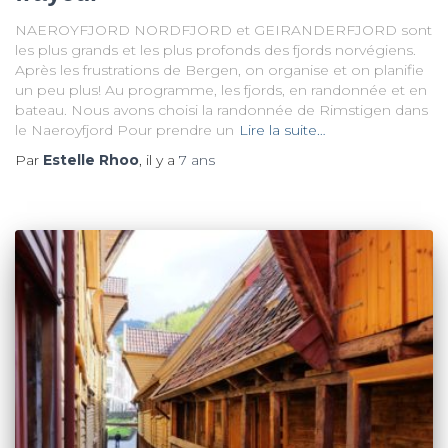
NAEROYFJORD NORDFJORD et GEIRANDERFJORD sont
les plus grands et les plus profonds des fjords norvégiens.
Après les frustrations de Bergen, on organise et on planifie
un peu plus! Au programme, les fjords, en randonnée et en
bateau. Nous avons choisi la randonnée de Rimstigen dans
le Naeroyfjord Pour prendre un
Lire la suite…
Par
Estelle Rhoo
, il y a
7 ans