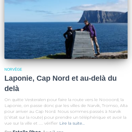
NORVÈGE
Laponie, Cap Nord et au-delà du
delà
On quitte Vesteralen pour faire la route vers le Noooord, la
Laponie, on passe donc par les villes de Narvik, Tromso, Alta
pour arriver au Cap Nord. Nous sommes passés à Narvik
(c’était sur la route) pour prendre un téléphérique et avoir la
vue sur la ville et ….. vérifier
Lire la suite…