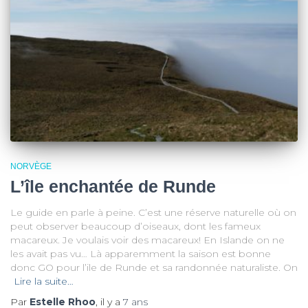
NORVÈGE
L’île enchantée de Runde
Le guide en parle à peine. C’est une réserve naturelle où on
peut observer beaucoup d’oiseaux, dont les fameux
macareux. Je voulais voir des macareux! En Islande on ne
les avait pas vu… Là apparemment la saison est bonne
donc GO pour l’ile de Runde et sa randonnée naturaliste. On
Lire la suite…
Par
Estelle Rhoo
, il y a
7 ans