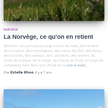
NORVÈGE
La Norvège, ce qu’on en retient
5874 km, 42 jours, beaucoup moins de nuits, des randos,
des musées, des montagnes, des mers, des îles, des ferrys,
des tunnels, des oiseaux, des cachalots, des rennes, du
soleil, de la pluie, de la neige, du chaud, du froid; Un pays de
contrastes, tant dans son climat et sa
Lire la suite…
Par
Estelle Rhoo
, il y a
7 ans