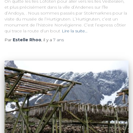
On quitte les îles Lofoten pour aller vers les îles Vesteralen,
et plus précisément dans la ville d’Andenes sur l’île
d’Andoya, . Nous sommes passés par Stokmarknes pour la
visite du musée de l’Hurtigruten. L’Hurtigruten, c’est un
monument de l’histoire Norvégienne. C’est l’express côtier
qui trace la route d’un bout
Lire la suite…
Par
Estelle Rhoo
, il y a
7 ans