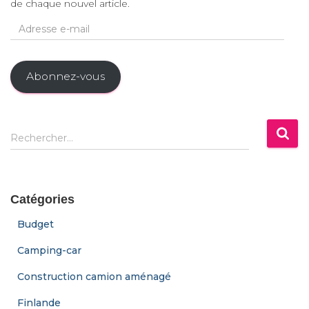
de chaque nouvel article.
A
d
r
e
Abonnez-vous
s
s
e
e
R
-
Rechercher…
e
m
c
a
h
i
e
l
Catégories
r
c
Budget
h
e
Camping-car
r
Construction camion aménagé
:
Finlande