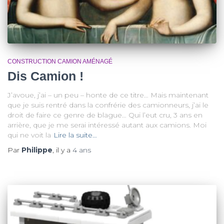
CONSTRUCTION CAMION AMÉNAGÉ
Dis Camion !
J’avoue, j’ai – un peu – honte de ce titre… Mais maintenant
que je suis rentré dans la confrérie des camionneurs, j’ai le
droit de faire ce genre de blague… Qui l’eut cru, 3 ans en
arrière, que je me serai intéressé autant aux camions. Moi
qui ne voit la
Lire la suite…
Par
Philippe
, il y a
4 ans