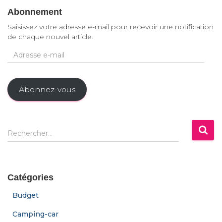
Abonnement
Saisissez votre adresse e-mail pour recevoir une notification
de chaque nouvel article.
A
d
r
e
Abonnez-vous
s
s
e
e
R
-
Rechercher…
e
m
c
a
h
i
e
l
Catégories
r
c
Budget
h
e
Camping-car
r