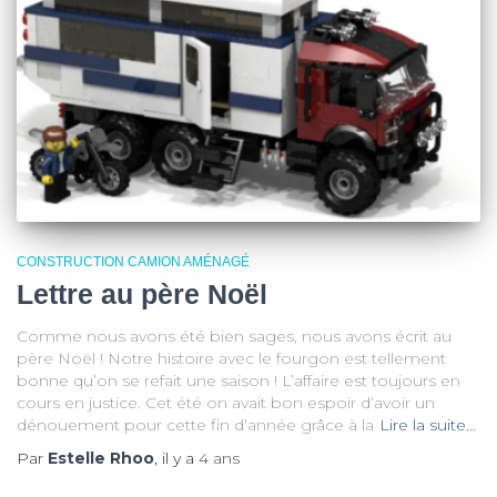
CONSTRUCTION CAMION AMÉNAGÉ
Lettre au père Noël
Comme nous avons été bien sages, nous avons écrit au
père Noël ! Notre histoire avec le fourgon est tellement
bonne qu’on se refait une saison ! L’affaire est toujours en
cours en justice. Cet été on avait bon espoir d’avoir un
dénouement pour cette fin d’année grâce à la
Lire la suite…
Par
Estelle Rhoo
, il y a
4 ans