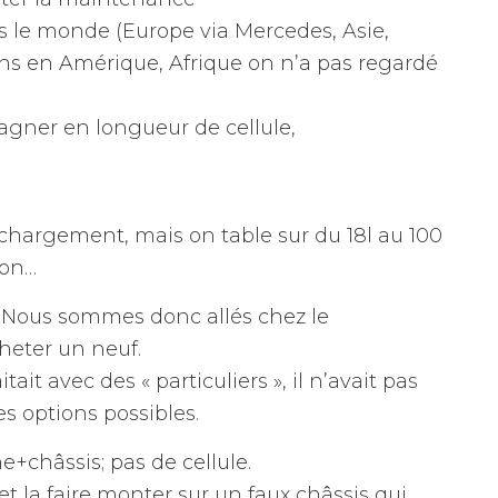
s le monde (Europe via Mercedes, Asie,
ins en Amérique, Afrique on n’a pas regardé
 gagner en longueur de cellule,
argement, mais on table sur du 18l au 100
ion…
. Nous sommes donc allés chez le
heter un neuf.
tait avec des « particuliers », il n’avait pas
es options possibles.
e+châssis; pas de cellule.
e et la faire monter sur un faux châssis qui