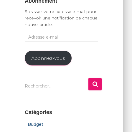
Abonnement
Saisissez votre adresse e-mail pour
recevoir une notification de chaque
nouvel article.
A
d
r
e
Abonnez-vous
s
s
e
e
R
Rechercher…
-
e
m
c
a
h
i
e
Catégories
l
r
c
Budget
h
e