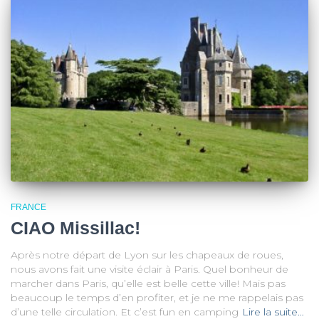
FRANCE
CIAO Missillac!
Après notre départ de Lyon sur les chapeaux de roues,
nous avons fait une visite éclair à Paris. Quel bonheur de
marcher dans Paris, qu’elle est belle cette ville! Mais pas
beaucoup le temps d’en profiter, et je ne me rappelais pas
d’une telle circulation. Et c’est fun en camping
Lire la suite…