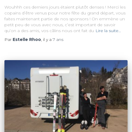
Wouhhh ces derniers jours étaient plutôt denses ! Merci les
copains d’être venus pour notre fête du grand départ, vous
faites maintenant partie de nos sponsors ! On emmène un
petit peu de vous avec nous, c’est important de savoir
qu’on a des amis, vos câlins nous ont fait du
Lire la suite…
Par
Estelle Rhoo
, il y a
7 ans