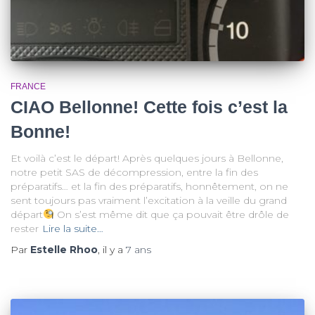
FRANCE
CIAO Bellonne! Cette fois c’est la
Bonne!
Et voilà c’est le départ! Après quelques jours à Bellonne,
notre petit SAS de décompression, entre la fin des
préparatifs… et la fin des préparatifs, honnêtement, on ne
sent toujours pas vraiment l’excitation à la veille du grand
départ
On s’est même dit que ça pouvait être drôle de
rester
Lire la suite…
Par
Estelle Rhoo
, il y a
7 ans