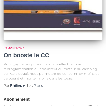
CAMPING-CAR
On booste le CC
Pour gagner en puissance, on va effectuer une
reprogrammation du calculateur du moteur du camping-
car. Cela devrait nous permettre de consommer moins de
carburant et monter moins dans les tours.
Par
Philippe
, il y a
7 ans
Abonnement