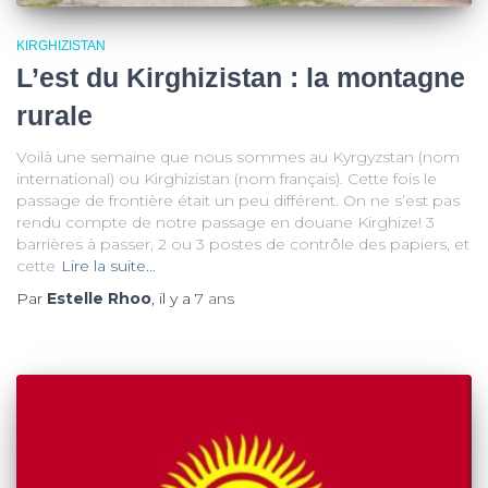
KIRGHIZISTAN
L’est du Kirghizistan : la montagne
rurale
Voilà une semaine que nous sommes au Kyrgyzstan (nom
international) ou Kirghizistan (nom français). Cette fois le
passage de frontière était un peu différent. On ne s’est pas
rendu compte de notre passage en douane Kirghize! 3
barrières à passer, 2 ou 3 postes de contrôle des papiers, et
cette
Lire la suite…
Par
Estelle Rhoo
, il y a
7 ans