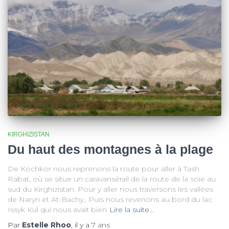
KIRGHIZISTAN
Du haut des montagnes à la plage
De Kochkor nous reprenons la route pour aller à Tash
Rabat, où se situe un caravansérail de la route de la soie au
sud du Kirghizistan. Pour y aller nous traversons les vallées
de Naryn et At-Bachy,. Puis nous revenons au bord du lac
Issyk Kul qui nous avait bien
Lire la suite…
Par
Estelle Rhoo
, il y a
7 ans