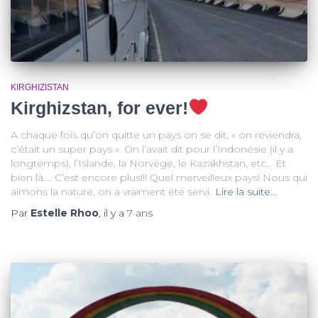
KIRGHIZISTAN
Kirghizstan, for ever!
A chaque fois qu’on quitte un pays on se dit, « on reviendra,
c’était un super pays ». On l’avait dit pour l’Indonésie (il y a
longtemps), l’Islande, la Norvège, le Kazakhstan, etc… Et
bien là…. C’est encore plus!!! Quel merveilleux pays! Nous qui
aimons la nature, on a vraiment été servi.
Lire la suite…
Par
Estelle Rhoo
, il y a
7 ans