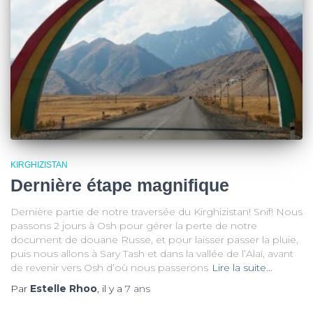
KIRGHIZISTAN
Dernière étape magnifique
Dernière partie de notre traversée du Kirghizistan! Snif! Nous
passons 2 jours à Osh pour gérer la perte de notre
document de douane Russe, et pour laisser passer la pluie,
puis nous allons à Sary Tash et dans la vallée de l’Alaï, avant
de revenir vers Osh d’où nous passerons
Lire la suite…
Par
Estelle Rhoo
, il y a
7 ans