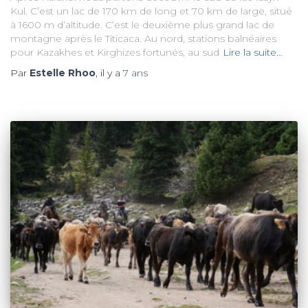
Kul. C’est un lac de 170 km de long et 70 km de large, situé
à 1600 m d’altitude. C’est le deuxième plus grand lac de
montagne après le Titicaca. Au nord, stations balnéaires
pour Kazakhes et Kirghizes fortunés, au sud
Lire la suite…
Par
Estelle Rhoo
, il y a
7 ans