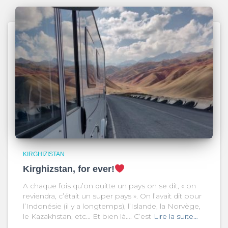
KIRGHIZISTAN
Kirghizstan, for ever!
A chaque fois qu’on quitte un pays on se dit, « on
reviendra, c’était un super pays ». On l’avait dit pour
l’Indonésie (il y a longtemps), l’Islande, la Norvège,
le Kazakhstan, etc… Et bien là…. C’est
Lire la suite…