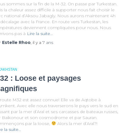
us sommes sur la fin de la M-32. On passe par Turkestan.
s la chaleur assez difficile à supporter nous fait choisir le
rc national d’Aksou Jabagly. Nous aurons maintenant 4h
décalage avec la France. En route vers Turkestan, les
mpératures deviennent compliquées pour nous. Nous
rrivons pas à
Lire la suite…
r
Estelle Rhoo
, il y a
7 ans
ZAKHSTAN
32 : Loose et paysages
agnifiques
 route M32 est assez connue! Elle va de Aqtobe à
mkent. Avec elle nous traverserons le pays vers le sud en
sant par la mer d’Aral et ses carcasses de bateaux russes,
r Baikonour et son cosmodrome et par Sauran.
mmençons par la loose,
Alors la mer d’Aral?!
re la suite…