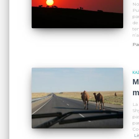
No
Pui
pa
de 
te
n’a
Pa
KA
M
m
La
Shy
pas
pa
Co
Li