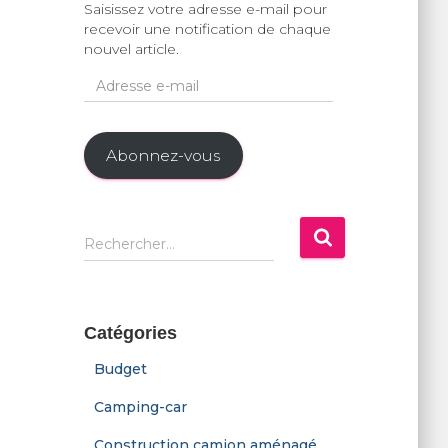
Saisissez votre adresse e-mail pour
recevoir une notification de chaque
nouvel article.
A
d
r
e
Abonnez-vous
s
s
e
e
R
-
Rechercher…
e
m
c
a
h
i
e
l
Catégories
r
c
Budget
h
e
Camping-car
r
Construction camion aménagé