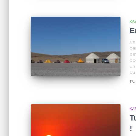
KA
E
Ce
pa
pet
po
un 
du
Pa
KA
T
!