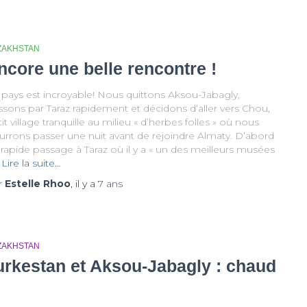
ZAKHSTAN
ncore une belle rencontre !
 pays est incroyable! Nous quittons Aksou-Jabagly,
ssons par Taraz rapidement et décidons d’aller vers Chou,
it village tranquille au milieu « d’herbes folles » où nous
urrons passer une nuit avant de rejoindre Almaty. D’abord
rapide passage à Taraz où il y a « un des meilleurs musées
Lire la suite…
r
Estelle Rhoo
, il y a
7 ans
ZAKHSTAN
urkestan et Aksou-Jabagly : chaud