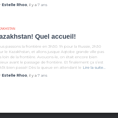
r
Estelle Rhoo
, il y a
7 ans
ZAKHSTAN
azakhstan! Quel accueil!
s passons la frontière en 3h30. 1h pour la Russie, 2h30
r le Kazakhstan, et allons jusque Aqtobe grande ville pas
s loin de la frontière. Avouons-le, on était encore bien
ieux avant le passage de frontière. Et finalement ça s’est
utôt bien passé! Dès la queue en attendant le
Lire la suite…
r
Estelle Rhoo
, il y a
7 ans