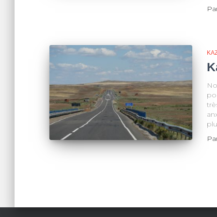
Pa
KA
K
Nou
pou
trè
anx
pl
Pa