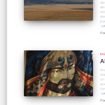
Apr
des
art
dan
pa
Li
Pa
KA
A
No
vr
un
que
lo
Li
Pa