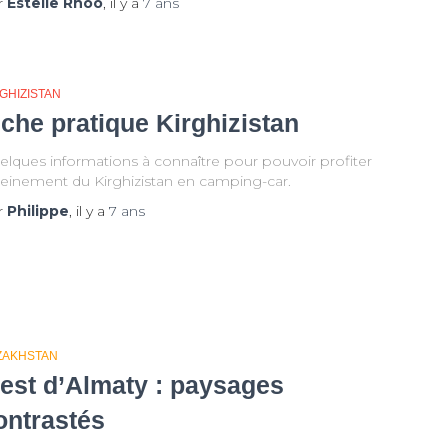
r
Estelle Rhoo
, il y a
7 ans
GHIZISTAN
iche pratique Kirghizistan
elques informations à connaître pour pouvoir profiter
reinement du Kirghizistan en camping-car.
r
Philippe
, il y a
7 ans
ZAKHSTAN
’est d’Almaty : paysages
ontrastés