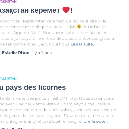
ZAKHSTAN
азақстан керемет
!
rononcer : Kazakhstan keremet. Ce qui veut dire : « le
zakhstan est magnifique » Merci Birjan
et Baibut et
at et Aigerim. Voilà. Nous avons été si bien accueillis
s ce si joli pays. Une entrée des plus chanceuses grâce à
tre rencontre avec Baibut qui nous
Lire la suite…
r
Estelle Rhoo
, il y a
7 ans
ZAKHSTAN
u pays des licornes
te de la visite des parcs à l’est d’Almaty. Nous continuons
nc avec une deuxième visite du parc Altyn-Emel, puis le
yon de Sharyn et un des lacs Kölsay, avant de nous diriger
s Kegen et la frontière Kirghize. Pour cette partie du parc
a montagne blanche) on s’était renseigné
Lire la suite…