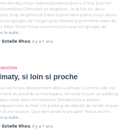
ès Almaty, nous visitons plusieurs parcs à l’est, pas loin
 frontières Chinoises et Kirghizes. Je le fais en deux
icles, trop de photos! Dans la première partie nous allons
s les gorges de Turgen puis faisons la première visite du
rc Altyn Emel Nous commençons par les gorges de
re la suite…
r
Estelle Rhoo
, il y a
7 ans
ZAKHSTAN
lmaty, si loin si proche
us sommes directement allés à Almaty. Comme elle est
aiment au pied de la montagne, on s’est trouvé un parking
 peu isolé dans les hauteurs (Medeu) pour passer
lques nuits au frais. Un parking de départ de rando et pas
in d’une source. Que demande le peuple? Nous avons
re la suite…
r
Estelle Rhoo
, il y a
7 ans