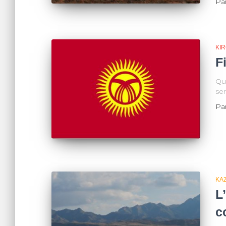
Pa
KIR
F
Qu
se
Pa
KA
L
c