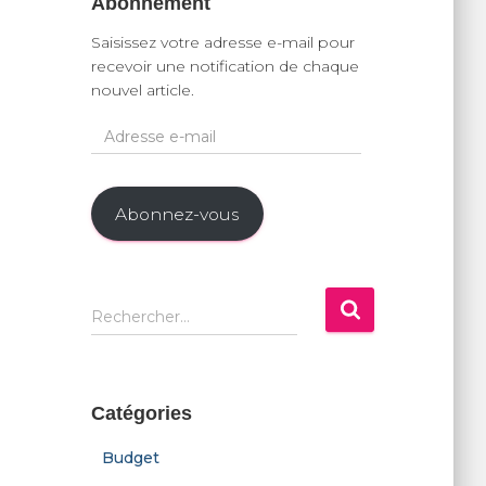
Abonnement
Saisissez votre adresse e-mail pour
recevoir une notification de chaque
nouvel article.
A
d
r
e
Abonnez-vous
s
s
e
e
R
Rechercher…
-
e
m
c
a
h
i
e
Catégories
l
r
c
Budget
h
e