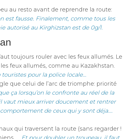
peu au resto avant de reprendre la route:
ion est fausse. Finalement, comme tous les
ie autorisé au Kirghizstan est de 0g/l.
tan
 faut toujours rouler avec les feux allumés. Le
s les feux allumés, comme au Kazakhstan.
à touristes pour la police locale…
le que celui de l’arc de triomphe: priorité
 que ça lorsqu’on le confronte au réel de la
 il vaut mieux arriver doucement et rentrer
u comportement de ceux qui y sont déja….
imaux qui traversent la route (sans regarder !
hiens, …
Et pour doubler un troupeau, il faut