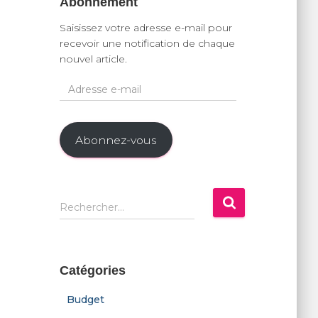
Abonnement
Saisissez votre adresse e-mail pour
recevoir une notification de chaque
nouvel article.
A
d
r
e
Abonnez-vous
s
s
e
e
R
Rechercher…
-
e
m
c
a
h
i
e
Catégories
l
r
c
Budget
h
e