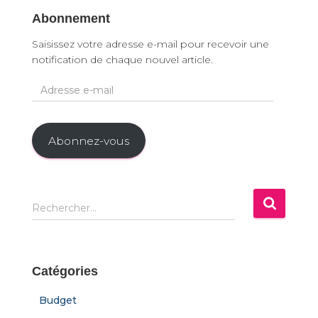
Abonnement
Saisissez votre adresse e-mail pour recevoir une
notification de chaque nouvel article.
A
d
r
e
Abonnez-vous
s
s
e
e
R
Rechercher…
-
e
m
c
a
h
i
e
Catégories
l
r
c
Budget
h
e