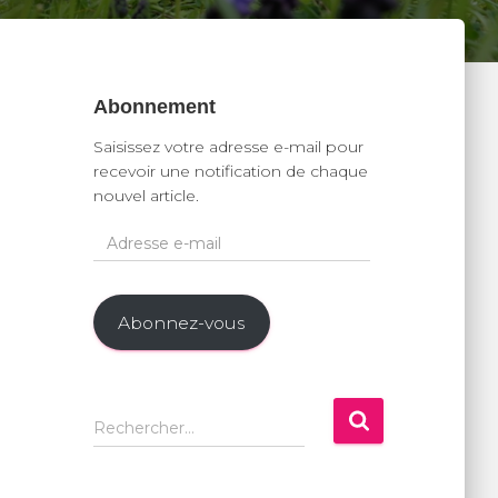
Abonnement
Saisissez votre adresse e-mail pour
recevoir une notification de chaque
nouvel article.
A
d
r
e
Abonnez-vous
s
s
e
e
R
Rechercher…
-
e
m
c
a
h