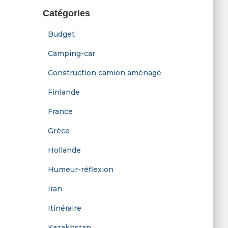
i
e
Catégories
l
r
c
Budget
h
e
Camping-car
r
Construction camion aménagé
:
Finlande
France
Grèce
Hollande
Humeur-réflexion
Iran
Itinéraire
Kazakhstan