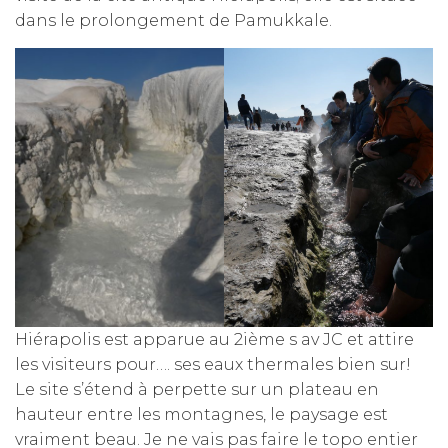
dans le prolongement de Pamukkale.
Hiérapolis est apparue au 2ième s av JC et attire
les visiteurs pour…. ses eaux thermales bien sur!
Le site s’étend à perpette sur un plateau en
hauteur entre les montagnes, le paysage est
vraiment beau. Je ne vais pas faire le topo entier