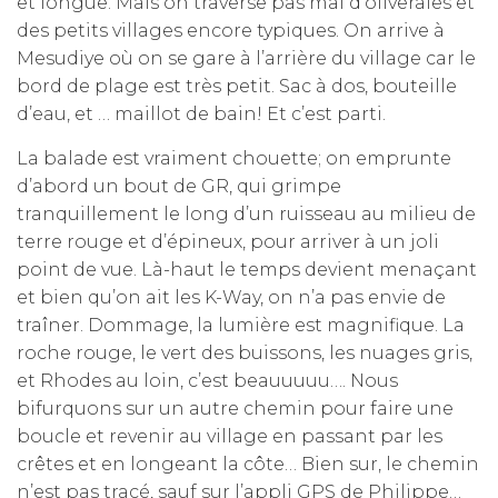
et longue. Mais on traverse pas mal d’oliveraies et
des petits villages encore typiques. On arrive à
Mesudiye où on se gare à l’arrière du village car le
bord de plage est très petit. Sac à dos, bouteille
d’eau, et … maillot de bain! Et c’est parti.
La balade est vraiment chouette; on emprunte
d’abord un bout de GR, qui grimpe
tranquillement le long d’un ruisseau au milieu de
terre rouge et d’épineux, pour arriver à un joli
point de vue. Là-haut le temps devient menaçant
et bien qu’on ait les K-Way, on n’a pas envie de
traîner. Dommage, la lumière est magnifique. La
roche rouge, le vert des buissons, les nuages gris,
et Rhodes au loin, c’est beauuuuu…. Nous
bifurquons sur un autre chemin pour faire une
boucle et revenir au village en passant par les
crêtes et en longeant la côte… Bien sur, le chemin
n’est pas tracé, sauf sur l’appli GPS de Philippe…