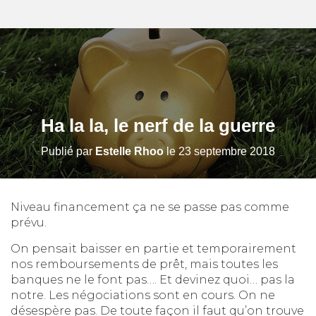
Ha la la, le nerf de la guerre
Publié par
Estelle Rhoo
le
23 septembre 2018
Niveau financement ça ne se passe pas comme
prévu.
On pensait baisser en partie et temporairement
nos remboursements de prêt, mais toutes les
banques ne le font pas…. Et devinez quoi… pas la
notre. Les négociations sont en cours. On ne
désespère pas. De toute façon il faut qu’on trouve