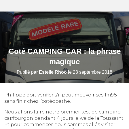
Coté CAMPING-CAR : la phrase
magique
Publié par
Estelle Rhoo
le
23 septembre 2018
Philippe doit vérifier s’il peut mouvoir ses 1m98
sans finir chez l’ostéopathe.
Nous allons faire notre premier test de camping-
car/fourgon pendant 4 jours le we de la Toussaint.
Et pour commencer nous sommes allés visiter