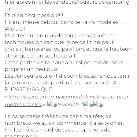
hier après midi les vendeurs/loueurs de camping
car.
Et bien c’est possible!!!
Il tient même debout dans certains modèles …
Alléluia!
Maintenant en plus de tous les paramètres
techniques, on sait quel type de lit on peut
choisir( transversal ou pavillon), et quelle hauteur
et longueur on souhaiterait.
Cette petite visite nous a aussi permis de nous
projeter un peu plus.
Les vendeurs étaient disponibles sans nous tenir
la jambe et un en particulier a prononcé LA
PHRASE MAGIQUE :
«
Ici vous avez un emplacement dans la soute pour
mettre vos skis.
»
Yeaahhh !!!
Là ça se passe trèèès vite dans ma tête, de
nombreux we au ski commencent à se profiler;
fini les hôtels merdiques ou trop chers de
montagne!!!