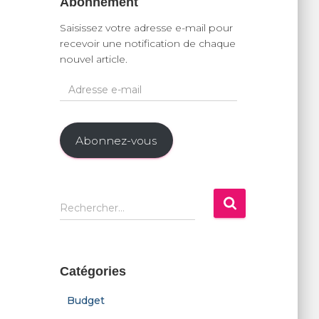
Abonnement
Saisissez votre adresse e-mail pour
recevoir une notification de chaque
nouvel article.
A
d
r
e
Abonnez-vous
s
s
e
e
R
Rechercher…
-
e
m
c
a
h
i
e
Catégories
l
r
c
Budget
h
e