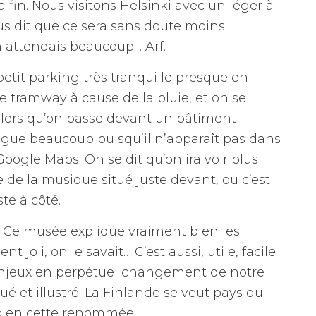
 fin. Nous visitons Helsinki avec un léger à
ous dit que ce sera sans doute moins
n attendais beaucoup… Arf.
it parking très tranquille presque en
le tramway à cause de la pluie, et on se
 alors qu’on passe devant un bâtiment
igue beaucoup puisqu’il n’apparaît pas dans
Google Maps. On se dit qu’on ira voir plus
 de la musique situé juste devant, ou c’est
te à côté.
 Ce musée explique vraiment bien les
 joli, on le savait… C’est aussi, utile, facile
x enjeux en perpétuel changement de notre
qué et illustré. La Finlande se veut pays du
z bien cette renommée.