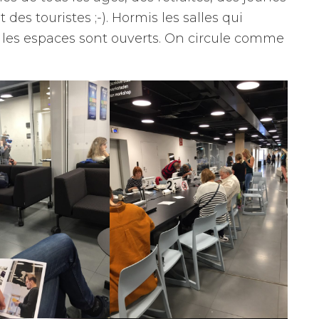
es touristes ;-). Hormis les salles qui
s les espaces sont ouverts. On circule comme