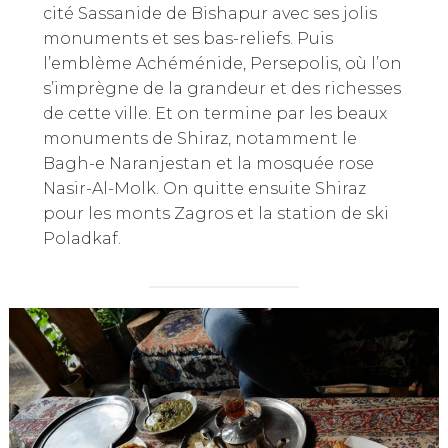
cité Sassanide de Bishapur avec ses jolis
monuments et ses bas-reliefs. Puis
l’emblème Achéménide, Persepolis, où l’on
s’imprègne de la grandeur et des richesses
de cette ville. Et on termine par les beaux
monuments de Shiraz, notamment le
Bagh-e Naranjestan et la mosquée rose
Nasir-Al-Molk. On quitte ensuite Shiraz
pour les monts Zagros et la station de ski
Poladkaf.