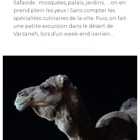
Safavide : mosquées, palais, jardins, … on en
prend plein les yeux ! Sans compter les
spécialités culinaires de la ville. Puis, on fait
une petite excursion dans le désert de
Varzaneh, lors d’un week-end iranien…