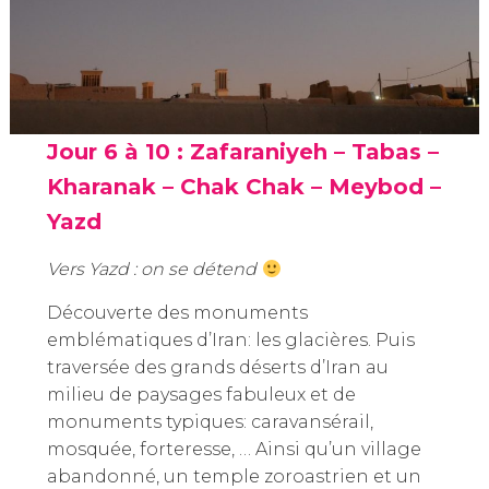
Jour 6 à 10 : Zafaraniyeh – Tabas –
Kharanak –
Chak Chak – Meybod –
Yazd
Vers Yazd : on se détend
Découverte des monuments
emblématiques d’Iran: les glacières. Puis
traversée des grands déserts d’Iran au
milieu de paysages fabuleux et de
monuments typiques: caravansérail,
mosquée, forteresse, … Ainsi qu’un village
abandonné, un temple zoroastrien et un