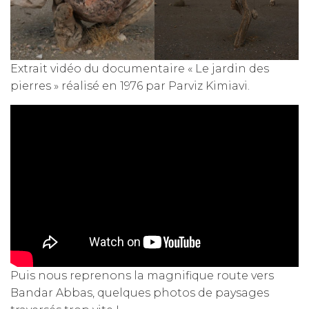
Extrait vidéo du documentaire « Le jardin des
pierres » réalisé en 1976 par Parviz Kimiavi.
Puis nous reprenons la magnifique route vers
Bandar Abbas, quelques photos de paysages