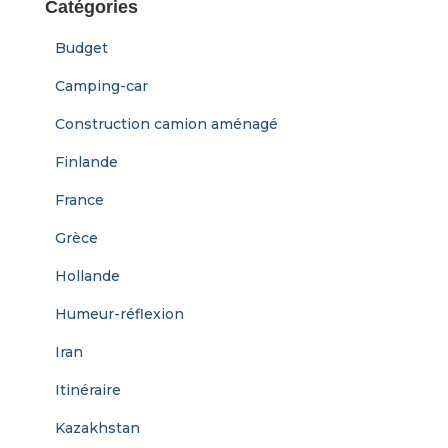
Catégories
l
r
c
Budget
h
e
Camping-car
r
Construction camion aménagé
:
Finlande
France
Grèce
Hollande
Humeur-réflexion
Iran
Itinéraire
Kazakhstan