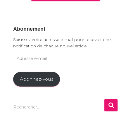
Abonnement
Saisissez votre adresse e-mail pour recevoir une
notification de chaque nouvel article.
A
d
r
e
Abonnez-vous
s
s
e
e
R
Rechercher…
-
e
m
c
a
h
i
e