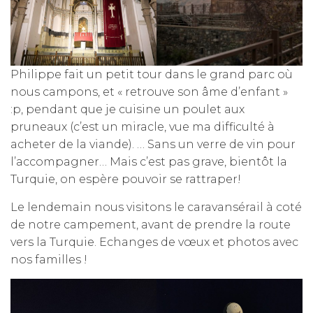
Philippe fait un petit tour dans le grand parc où
nous campons, et « retrouve son âme d’enfant »
:p, pendant que je cuisine un poulet aux
pruneaux (c’est un miracle, vue ma difficulté à
acheter de la viande). … Sans un verre de vin pour
l’accompagner… Mais c’est pas grave, bientôt la
Turquie, on espère pouvoir se rattraper!
Le lendemain nous visitons le caravansérail à coté
de notre campement, avant de prendre la route
vers la Turquie. Echanges de vœux et photos avec
nos familles !