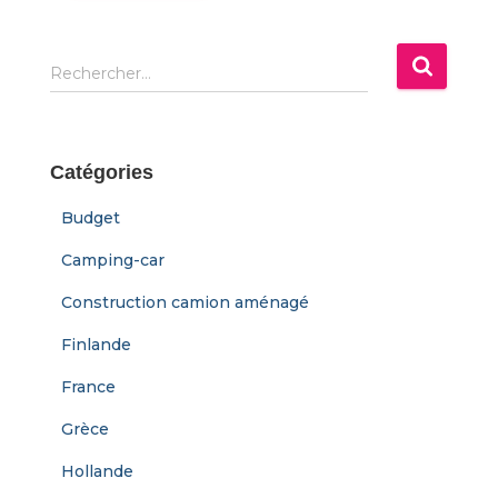
s
e
e
R
Rechercher…
-
e
m
c
a
h
i
e
Catégories
l
r
c
Budget
h
e
Camping-car
r
Construction camion aménagé
:
Finlande
France
Grèce
Hollande