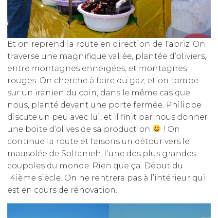
Et on reprend la route en direction de Tabriz. On
traverse une magnifique vallée, plantée d’oliviers,
entre montagnes enneigées, et montagnes
rouges. On cherche à faire du gaz, et on tombe
sur un iranien du coin, dans le même cas que
nous, planté devant une porte fermée. Philippe
discute un peu avec lui, et il finit par nous donner
une boite d’olives de sa production
! On
continue la route et faisons un détour vers le
mausolée de Soltanieh, l’une des plus grandes
coupoles du monde. Rien que ça. Début du
14ième siècle. On ne rentrera pas à l’intérieur qui
est en cours de rénovation.