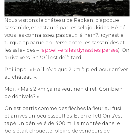
Nous visitons le château de Radkan, d’époque
sassanide, et restauré par les seldjoukides. Hé hé
vous les connaissiez pas ceux là hein?! (dynastie
turque apparue en Perse entre les sassanides et
les safavides –
rappel vers les dynasties perses
). On
arrive vers 15h30 il est déjà tard.
Philippe : « Ho il n’y a que 2 km à pied pour arriver
au château ».
Moi : « Mais 2 km ça ne veut rien dire!! Combien
de dénivelé? »
On est partis comme des flèches la fleur au fusil,
et arrivés un peu essoufflés. Et en effet! On s’est
tapé un dénivelé de 400 m. La montée dans le
bois était chouette, pleine de vendeurs de