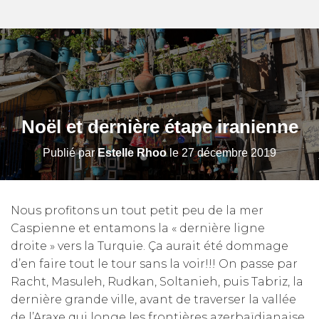
Noël et dernière étape iranienne
Publié par
Estelle Rhoo
le
27 décembre 2019
Nous profitons un tout petit peu de la mer
Caspienne et entamons la « dernière ligne
droite » vers la Turquie. Ça aurait été dommage
d’en faire tout le tour sans la voir!!! On passe par
Racht, Masuleh, Rudkan, Soltanieh, puis Tabriz, la
dernière grande ville, avant de traverser la vallée
de l’Araxe qui longe les frontières azerbaïdjanaise